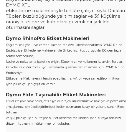
DYMO XTL
etiketleme makineleriyle birlikte çalışır.
Isıyla Daralan
Tüpler, büzüldüğünde yalıtım sağlar ve 3:1 küçülme
oranıyla tellere ve kablolara güvenli bir şekilde
oturmasını sağlar.
Dymo RhinoPro Etiket Makineleri
Sağlam, çok yönlü ve zaman kazandıran özelliklerle donatılmış DYMO Rhino
Endüstriyel Etiketleme Makineleriyle
Birkaç hızlı tuş vuruşuyla 100'den fazla
sektör sembolüne,
kesire ve noktalama işaretine erişin. Süper hızlı ve kullanımı kolaydır. Borular,
kablolar ve diğer zorlu uygulamalarda iş sahası tanımlaması için DYMO Rhino
Endüstriyel
Etiketleme Makinelerini tercih edebilirsiniz. AA pil veya şarj edilebilir lityum
iyon pil ile çalışan çeşitleri vardır.
Dymo Elde Taşınabilir Etiket Makineleri
DYMO taşınır makineler, ofis eşyalarınız, ev ürünleriniz ve nakliye ve postalama
amaçlarınız için özelleştirilmiş etiketler basmanın kolay bir yolunu sunar. Elde
tutulan
ve şık, pille çalışan bu taşınabilir etiketleme makineleri, evinizi veya ofisinizi
düzenli tutmanın mükemmel bir yoludur.