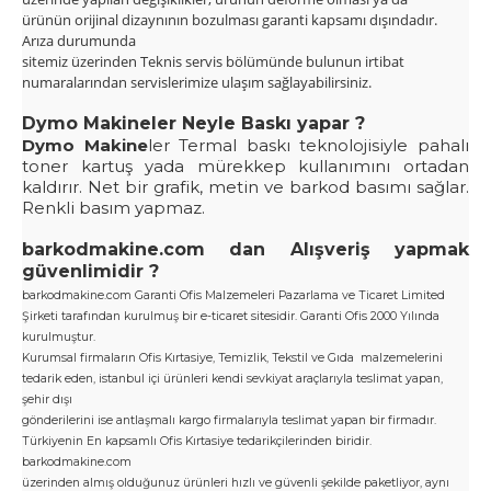
ürünün
orijinal dizaynının bozulması garanti kapsamı dışındadır.
Arıza durumunda
sitemiz üzerinden Teknis servis bölümünde bulunun irtibat
numaralarından servislerimize ulaşım
sağlayabilirsiniz.
Dymo Makineler Neyle Baskı yapar ?
Dymo Makine
ler
Termal baskı teknolojisiyle pahalı
toner kartuş yada mürekkep kullanımını ortadan
kaldırır. Net bir grafik, metin ve barkod basımı sağlar.
Renkli basım yapmaz.
barkodmakine.com dan Alışveriş yapmak
güvenlimidir ?
barkodmakine.com Garanti Ofis Malzemeleri Pazarlama ve Ticaret Limited
Şirketi tarafından kurulmuş bir e-ticaret sitesidir. Garanti Ofis 2000 Yılında
kurulmuştur.
Kurumsal firmaların Ofis Kırtasiye, Temizlik, Tekstil ve Gıda malzemelerini
tedarik eden, istanbul içi ürünleri kendi sevkiyat araçlarıyla teslimat yapan,
şehir dışı
gönderilerini ise antlaşmalı kargo firmalarıyla teslimat yapan bir firmadır.
Türkiyenin En kapsamlı Ofis Kırtasiye tedarikçilerinden biridir.
barkodmakine.com
üzerinden almış olduğunuz ürünleri hızlı ve güvenli şekilde paketliyor, aynı