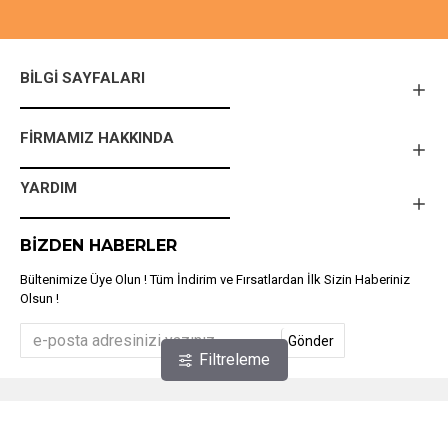
BILGI SAYFALARI
FIRMAMIZ HAKKINDA
YARDIM
BIZDEN HABERLER
Bültenimize Üye Olun ! Tüm İndirim ve Fırsatlardan İlk Sizin Haberiniz
Olsun !
Gönder
Filtreleme
Türkiye'nin En Kapsamlı Barkod Makinesi ve Etiket Makineleri Online
Marketi