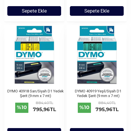
Sepete Ekle
Sepete Ekle
DYMO 40918 Sarı/Siyah D1 Yedek
DYMO 40919 Yeşil/Siyah D1
Şerit (9 mm x 7 mt)
Yedek Şerit (9 mm x 7 mt)
884,40TL
884,40TL
%10
%10
795,96TL
795,96TL