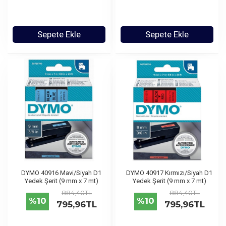
Sepete Ekle
Sepete Ekle
DYMO 40916 Mavi/Siyah D1
DYMO 40917 Kırmızı/Siyah D1
Yedek Şerit (9 mm x 7 mt)
Yedek Şerit (9 mm x 7 mt)
884,40TL
884,40TL
%10
%10
795,96TL
795,96TL