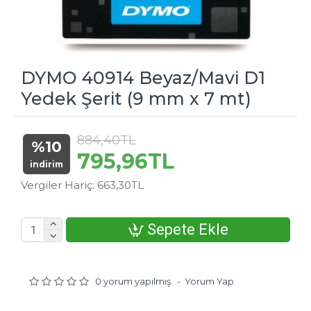
DYMO 40914 Beyaz/Mavi D1
Yedek Şerit (9 mm x 7 mt)
884,40TL
%10
795,96TL
indirim
Vergiler Hariç: 663,30TL
Sepete Ekle
0 yorum yapılmış.
-
Yorum Yap