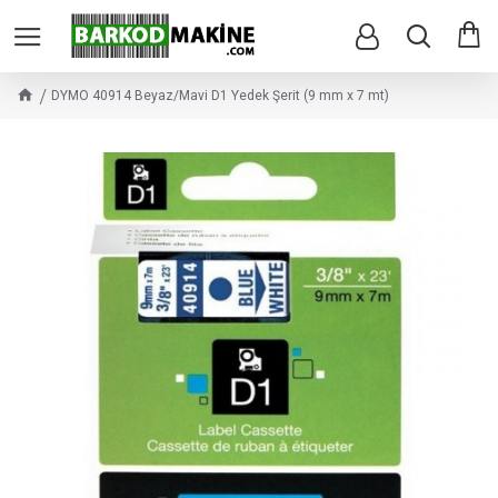
DYMO 40914 Beyaz/Mavi D1 Yedek Şerit (9 mm x 7 mt)