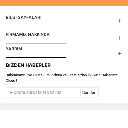
BILGI SAYFALARI
FIRMAMIZ HAKKINDA
YARDIM
BIZDEN HABERLER
Bültenimize Üye Olun ! Tüm İndirim ve Fırsatlardan İlk Sizin Haberiniz
Olsun !
Gönder
Türkiye'nin En Kapsamlı Barkod Makinesi ve Etiket Makineleri Online
Marketi