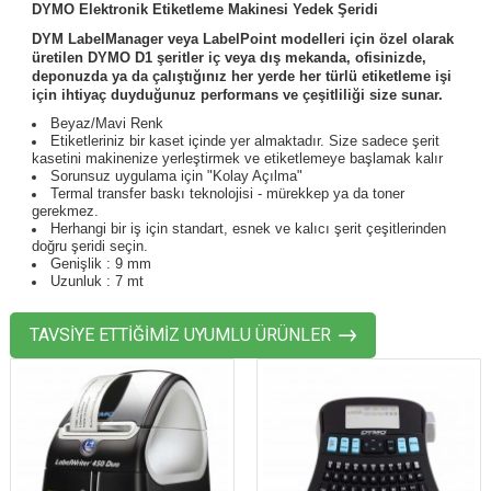
DYMO Elektronik Etiketleme Makinesi Yedek Şeridi
DYM LabelManager veya LabelPoint modelleri için özel olarak
üretilen DYMO D1 şeritler iç veya dış mekanda, ofisinizde,
deponuzda ya da çalıştığınız her yerde her türlü etiketleme işi
için ihtiyaç duyduğunuz performans ve çeşitliliği size sunar.
Beyaz/Mavi Renk
Etiketleriniz bir kaset içinde yer almaktadır. Size sadece şerit
kasetini makinenize yerleştirmek ve
etiketlemeye başlamak kalır
Sorunsuz uygulama için "Kolay Açılma"
Termal transfer baskı teknolojisi - mürekkep ya da toner
gerekmez.
Herhangi bir iş için standart, esnek ve kalıcı şerit çeşitlerinden
doğru şeridi seçin.
Genişlik : 9 mm
Uzunluk : 7 mt
TAVSİYE ETTİĞİMİZ UYUMLU ÜRÜNLER