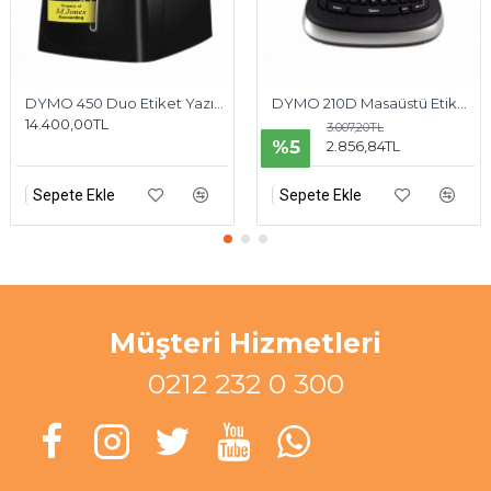
DYMO 450 Duo Etiket Yazıcı Bilgisayar Bağlantılı
DYMO 210D Masaüstü Etiket Makinesi
14.400,00TL
3.007,20TL
%5
2.856,84TL
Sepete Ekle
Sepete Ekle
Müşteri Hizmetleri
0212 232 0 300