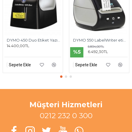
DYMO 450 Duo Etiket Yazıcı Bilgisayar Bağlantılı
DYMO 550 LabelWriter etiket yazıcısı
14.400,00TL
6.834,00TL
%5
6.492,30TL
Sepete Ekle
Sepete Ekle
Müşteri Hizmetleri
0212 232 0 300