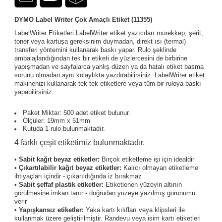
DYMO Label Writer Çok Amaçlı Etiket (11355)
LabelWriter Etiketleri LabelWriter etiket yazıcıları mürekkep, şerit,
toner veya kartuşa gereksinim duymadan, direkt ısı (termal)
transferi yöntemini kullanarak baskı yapar. Rulo şeklinde
ambalajlandığından tek bir etiketi de yüzlercesini de birbirine
yapışmadan ve sayfalarca yanlış düzen ya da hatalı etiket basma
sorunu olmadan aynı kolaylıkta yazdırabilirsiniz. LabelWriter etiket
makinenizi kullanarak tek tek etiketlere veya tüm bir ruloya baskı
yapabilirsiniz.
Paket Miktar: 500 adet etiket bulunur.
Ölçüler: 19mm x 51mm
Kutuda 1 rulo bulunmaktadır.
4 farklı çeşit etiketimiz bulunmaktadır.
•
Sabit kağıt beyaz etiketler:
Birçok etiketleme işi için idealdir
•
Çıkartılabilir kağıt beyaz etiketler:
Kalıcı olmayan etiketleme
ihtiyaçları içindir - çıkarıldığında iz bırakmaz
•
Sabit şeffaf plastik etiketler:
Etiketlenen yüzeyin altının
görülmesine imkan tanır - doğrudan yüzeye yazılmış görünümü
verir
•
Yapışkansız etiketler:
Yaka kartı kılıfları veya klipsleri ile
kullanmak üzere geliştirilmiştir. Randevu veya isim kartı etiketleri