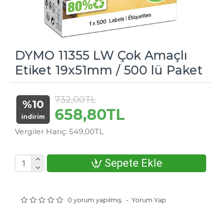
DYMO 11355 LW Çok Amaçlı
Etiket 19x51mm / 500 lü Paket
732,00TL
%10
658,80TL
indirim
Vergiler Hariç: 549,00TL
Sepete Ekle
0 yorum yapılmış.
-
Yorum Yap